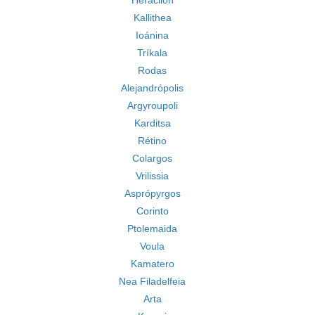
Heraclión
Kallithea
Ioánina
Tríkala
Rodas
Alejandrópolis
Argyroupoli
Karditsa
Rétino
Colargos
Vrilissia
Asprópyrgos
Corinto
Ptolemaida
Voula
Kamatero
Nea Filadelfeia
Arta