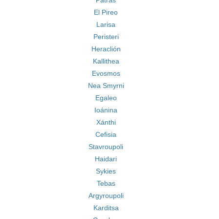
Patras
El Pireo
Larisa
Peristeri
Heraclión
Kallithea
Evosmos
Nea Smyrni
Egaleo
Ioánina
Xánthi
Cefisia
Stavroupoli
Haidari
Sykies
Tebas
Argyroupoli
Karditsa