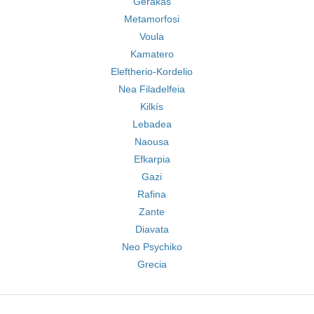
Gerakas
Metamorfosi
Voula
Kamatero
Eleftherio-Kordelio
Nea Filadelfeia
Kilkís
Lebadea
Naousa
Efkarpia
Gazi
Rafina
Zante
Diavata
Neo Psychiko
Grecia