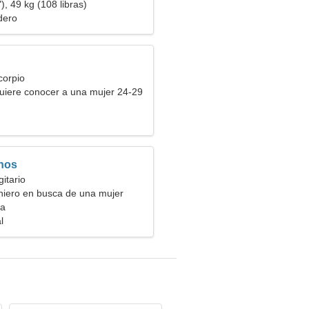
), 49 kg (108 libras)
dero
corpio
uiere conocer a una mujer 24-29
nos
itario
niero en busca de una mujer
ia
l