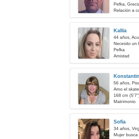
Pefka, Greci
Relación a c
Kallia
44 años, Acu
Necesito un 
juntos
Pefka
Amistad
Konstanti
56 años, Pis
Amo el skate
168 cm (5'7")
Matrimonio
Sofia
34 años, Vir
Mujer busca 