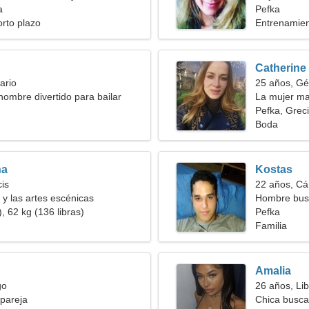
a
Pefka
orto plazo
Entrenamien
Catherine
ario
25 años, Gé
hombre divertido para bailar
La mujer ma
Pefka, Grec
Boda
na
Kostas
cis
22 años, Cá
 y las artes escénicas
Hombre bus
, 62 kg (136 libras)
Pefka
Familia
Amalia
go
26 años, Lib
pareja
Chica busca