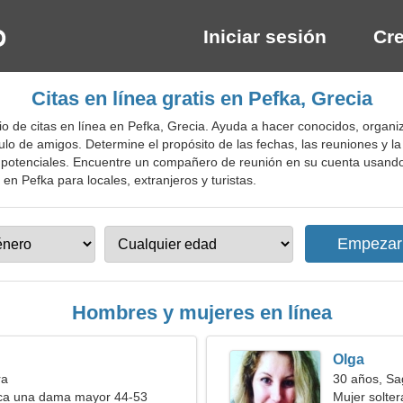
Iniciar sesión
Cre
Citas en línea gratis en Pefka, Grecia
o de citas en línea en Pefka, Grecia. Ayuda a hacer conocidos, organiz
ulo de amigos. Determine el propósito de las fechas, las reuniones y 
os potenciales. Encuentre un compañero de reunión en su cuenta usan
o en Pefka para locales, extranjeros y turistas.
Hombres y mujeres en línea
Olga
ra
30 años, Sag
a una dama mayor 44-53
Mujer solte