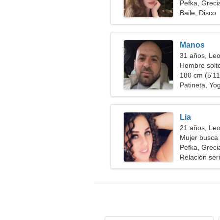
Pefka, Greci
Baile, Disco
Manos
31 años, Le
Hombre solt
180 cm (5'11"
Patineta, Yo
Lia
21 años, Le
Mujer busca
Pefka, Greci
Relación ser