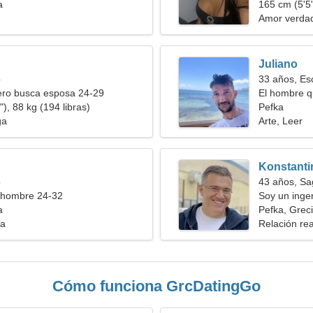
a
165 cm (5'5"
Amor verda
Juliano
o
33 años, Es
ero busca esposa 24-29
El hombre q
), 88 kg (194 libras)
Pefka
ga
Arte, Leer
Konstanti
o
43 años, Sag
 hombre 24-32
Soy un inge
a
inusual
Pefka, Grec
ia
Relación rea
Cómo funciona GrcDatingGo