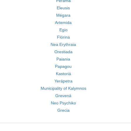
Perama
Eleusis
Mégara
Artemida
Egio
Flórina
Nea Erythraia
Orestiada
Paiania
Papagou
Kastoriá
Yerápetra
Municipality of Kalymnos
Grevená
Neo Psychiko
Grecia