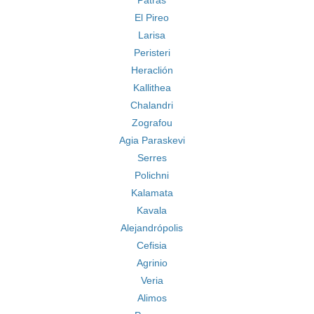
Patras
El Pireo
Larisa
Peristeri
Heraclión
Kallithea
Chalandri
Zografou
Agia Paraskevi
Serres
Polichni
Kalamata
Kavala
Alejandrópolis
Cefisia
Agrinio
Veria
Alimos