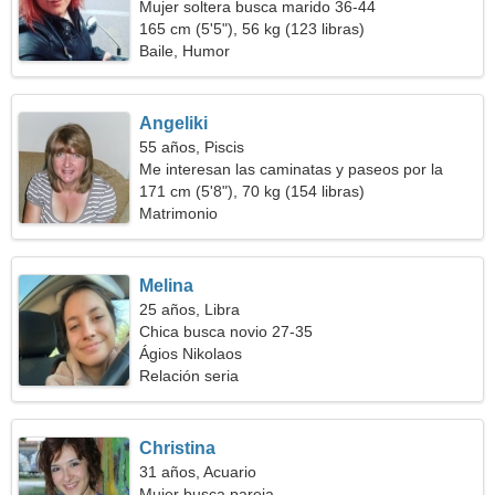
Mujer soltera busca marido 36-44
165 cm (5'5"), 56 kg (123 libras)
Baile, Humor
Angeliki
55 años, Piscis
Me interesan las caminatas y paseos por la
naturaleza
171 cm (5'8"), 70 kg (154 libras)
Matrimonio
Melina
25 años, Libra
Chica busca novio 27-35
Ágios Nikolaos
Relación seria
Christina
31 años, Acuario
Mujer busca pareja