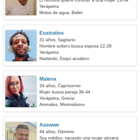
El hombre quiere conocer a una mujer 29-34
Yerápetra
Motos de agua, Ballet
Eustratios
31 años, Sagitario
Hombre soltero busca esposa 22-28
Yerápetra
Nadando, Esquí acuático
Malena
34 años, Capricornio
Mujer busca pareja 36-44
Yerápetra, Grecia
Animales, Minimalismo
Aaswwe
44 años, Géminis
Soy médico, necesito una mujer sincera