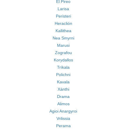
El Pireo
Larisa
Peristeri
Heraclión
Kallithea
Nea Smyrni
Marusi
Zografou
Korydallos
Tríkala
Polichni
Kavala
Xánthi
Drama
Alimos
Agioi Anargyroi
Vrilissia
Perama