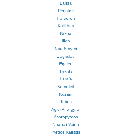
Larisa
Peristeri
Heraclión
Kallithea
Níkea
Ílion
Nea Smyrni
Zografou
Egaleo
Tríkala
Lamía
Komotiní
Kozani
Tebas
Agioi Anargyroi
Asprópyrgos
Neapoli Voion
Pyrgos Kallistis